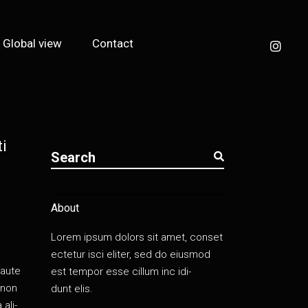
Global view
Contact
ti
About
Lorem ipsum dolors sit amet, conset
ecte­tur isci eli­ter, sed do eius­mod
 aute
est tem­por esse cil­lum inc idi­
t non
dunt elis.
ali­