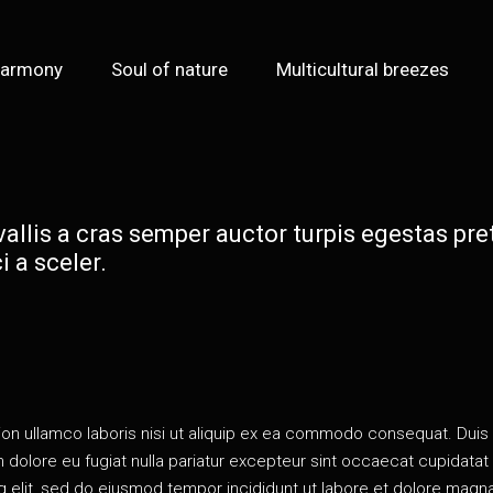
Harmony
Soul of nature
Multicultural breezes
allis a cras semper auctor turpis egestas pre
i a sceler.
ion ullam­co labo­ris nisi ut ali­quip ex ea com­mo­do conse­quat. Duis
lum dolore eu fugiat nul­la paria­tur excep­teur sint occae­cat cupi­da­ta
elit, sed do eius­mod tem­por inci­di­dunt ut labore et dolore magna 