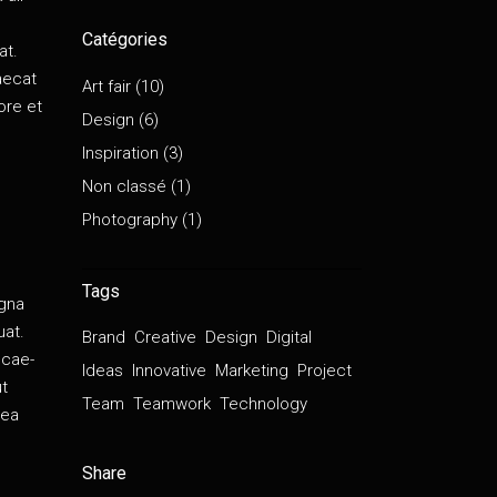
Catégories
at.
ae­cat
Art fair
(10)
ore et
Design
(6)
o
Inspiration
(3)
Non classé
(1)
Photography
(1)
Tags
agna
uat.
Brand
Creative
Design
Digital
occae­
Ideas
Innovative
Marketing
Project
ut
Team
Teamwork
Technology
 ea
Share