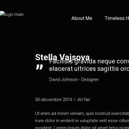
About Me
Timeless 
Stella Vajsova
Facilisis gravida neque conv
elacerat ultrices sagittis orc
David Johnson
- Designer
30 décembre 2019
Art fair
Ut enim ad minim veniam, quis nos­trud exer­ci­ta­t
irure dolor in ende­rit in volup­tate velit esse cil­
proident. Lorem ipsum dolor sit amet tetur iscing 