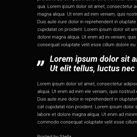
qua. Lorem ipsum dolor sit amet, consec­te­tur adi­
magna ali­qua. Ut enim ad inim veniam, quis nos­tru
Duis aute irure dolor in repre­hen­de­rit in olup­tat
cupi­da­tat on proident. Lorem ipsum dolor sit ame
dolore magna ali­qua. Ut enim ad ini veniam, quis no
conse­quat volup­tate velit esse cil­lum dolore eu 
Lorem ipsum dolor sit ame
Ut elit tel­lus, luc­tus ne
Lorem ipsum dolor sit amet, consec­te­tur adi­pis­
ali­qua. Ut enim ad inim ele veniam, quis nos­trud e
Duis aute irure dolor in repre­hen­de­rit in olup­ta­t
cat cupi­da­tat non proident. Lorem ipsum dolor si
labore et dolore magna ali­qua. Ut enim ad minim ven
com­mo­do conse­quat volup­tate velit esse cil­lum
Posted by
Stella